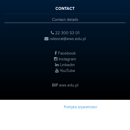
CONTACT
Contact details
22 300 53 01
rektorat@ews.edu.pl
Facebook
Instagram
Linkedin
YouTube
BIP
.ews.edu.pl
(c) 2022 WS EWS |
Polityka prywatności