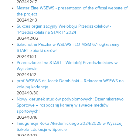
2024/12/17
Master Elite WSEWS - presentation of the official website of
the project
2024/12/13
Sukces organizacyjny Wieloboju Przedszkolaków -
"Przedszkolaki na START" 2024
2024/12/02
Szlachetna Paczka w WSEWS i LO MGM 67- ogłaszamy
START zbiórki darów!
2024/11/21
Przedszkolaki na START - Wielobój Przedszkolaków w
Wyszkowie
2024/11/12
prof. WSEWS dr Jacek Dembiński – Rektorem WSEWS na
kolejną kadencję
2024/10/30
Nowy kierunek studiów podyplomowych: Dziennikarstwo
Sportowe – rozpocznij karierę w świecie mediów
sportowych!
2024/10/16
Inauguracja Roku Akademickiego 2024/2025 w Wyższej
Szkole Edukacja w Sporcie
2024/10/13