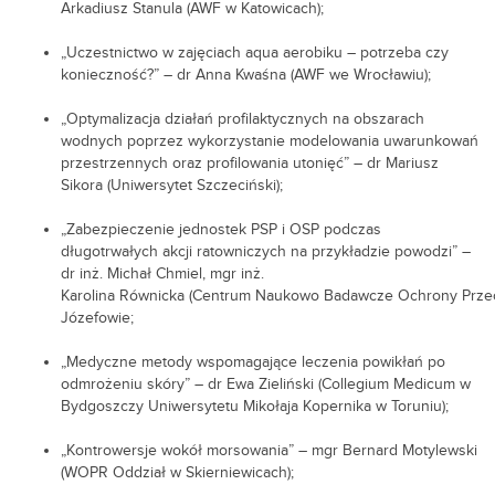
Arkadiusz Stanula (AWF w Katowicach);
„Uczestnictwo w zajęciach aqua aerobiku – potrzeba czy
konieczność?” – dr Anna Kwaśna (AWF we Wrocławiu);
„Optymalizacja działań profilaktycznych na obszarach
wodnych poprzez wykorzystanie modelowania uwarunkowań
przestrzennych oraz profilowania utonięć” – dr Mariusz
Sikora (Uniwersytet Szczeciński);
„Zabezpieczenie jednostek PSP i OSP podczas
długotrwałych akcji ratowniczych na przykładzie powodzi” –
dr inż. Michał Chmiel, mgr inż.
Karolina Równicka (Centrum Naukowo Badawcze Ochrony Prze
Józefowie;
„Medyczne metody wspomagające leczenia powikłań po
odmrożeniu skóry” – dr Ewa Zieliński (Collegium Medicum w
Bydgoszczy Uniwersytetu Mikołaja Kopernika w Toruniu);
„Kontrowersje wokół morsowania” – mgr Bernard Motylewski
(WOPR Oddział w Skierniewicach);