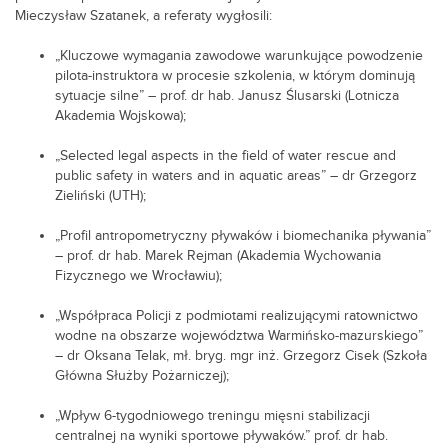
Mieczysław Szatanek, a referaty wygłosili:
„Kluczowe wymagania zawodowe warunkujące powodzenie
pilota-instruktora w procesie szkolenia, w którym dominują
sytuacje silne” – prof. dr hab. Janusz Ślusarski (Lotnicza
Akademia Wojskowa);
„Selected legal aspects in the field of water rescue and
public safety in waters and in aquatic areas” – dr Grzegorz
Zieliński (UTH);
„Profil antropometryczny pływaków i biomechanika pływania”
– prof. dr hab. Marek Rejman (Akademia Wychowania
Fizycznego we Wrocławiu);
„Współpraca Policji z podmiotami realizującymi ratownictwo
wodne na obszarze województwa Warmińsko-mazurskiego”
– dr Oksana Telak, mł. bryg. mgr inż. Grzegorz Cisek (Szkoła
Główna Służby Pożarniczej);
„Wpływ 6-tygodniowego treningu mięsni stabilizacji
centralnej na wyniki sportowe pływaków.” prof. dr hab.