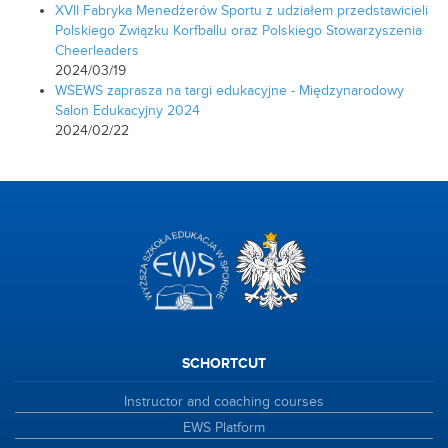
XVII Fabryka Menedżerów Sportu z udziałem przedstawicieli
Polskiego Związku Korfballu oraz Polskiego Stowarzyszenia
Cheerleaders
2024/03/19
WSEWS zaprasza na targi edukacyjne - Międzynarodowy
Salon Edukacyjny 2024
2024/02/22
SCHORTCUT
Instructor and coaching courses
EWS Platform